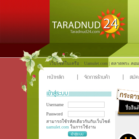
เว็บไซต์ในเครือ :
Uamulet.com
|
ตลาดพระ.คอม
หน้าหลัก
|
จัดการร้านค้า
|
สมัค
Username
Password
สามารถใช้รหัสเดียวกันกับเว็บไซต์
uamulet.com
ในการใช้งาน