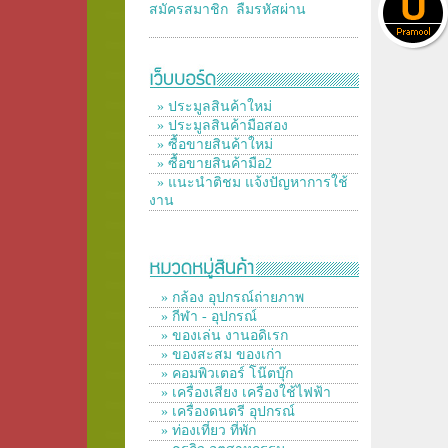
สมัครสมาชิก
ลืมรหัสผ่าน
» ประมูลสินค้าใหม่
» ประมูลสินค้ามือสอง
» ซื้อขายสินค้าใหม่
» ซื้อขายสินค้ามือ2
» แนะนำติชม แจ้งปัญหาการใช้
งาน
» กล้อง อุปกรณ์ถ่ายภาพ
» กีฬา - อุปกรณ์
» ของเล่น งานอดิเรก
» ของสะสม ของเก่า
» คอมพิวเตอร์ โน๊ตบุ๊ก
» เครื่องเสียง เครื่องใช้ไฟฟ้า
» เครื่องดนตรี อุปกรณ์
» ท่องเที่ยว ที่พัก