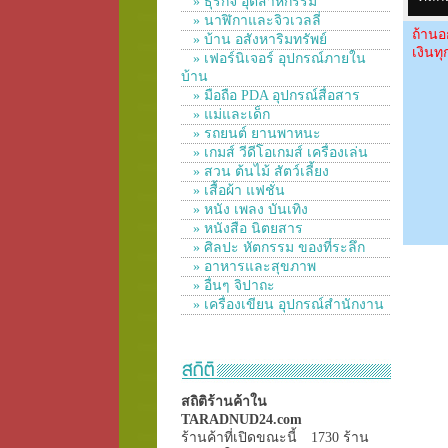
» ธุรกิจ อุตสาหกรรม
» นาฬิกาและจิวเวลลี่
ถ้านอ
» บ้าน อสังหาริมทรัพย์
เงินท
» เฟอร์นิเจอร์ อุปกรณ์ภายใน
บ้าน
» มือถือ PDA อุปกรณ์สื่อสาร
» แม่และเด็ก
» รถยนต์ ยานพาหนะ
» เกมส์ วีดีโอเกมส์ เครื่องเล่น
» สวน ต้นไม้ สัตว์เลี้ยง
» เสื้อผ้า แฟชั่น
» หนัง เพลง บันเทิง
» หนังสือ นิตยสาร
» ศิลปะ หัตกรรม ของที่ระลึก
» อาหารและสุขภาพ
» อื่นๆ จิปาถะ
» เครื่องเขียน อุปกรณ์สำนักงาน
สถิติร้านค้าใน
TARADNUD24.com
ร้านค้าที่เปิดขณะนี้
1730 ร้าน