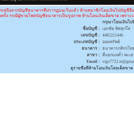
กเหนือจากบัญชีธนาคารที่ปรากฎบนเว็บแล้ว ห้ามสมาชิกโอนเงินไปบัญชีอ
ุกครั้ง กรณีผู้ขายโพสบัญชีธนาคารเป็นรูปภาพ ห้ามโอนเงินเด็ดขาด เพราะเส
กรุณาโอนเงินไปที
ชื่อบัญชี :
เอกชัย ทิศสุกใส
เลขบัญชี :
4482221446
ประเภทบัญชี :
ออมทรัพย์
ธนาคาร :
ธนาคารกสิกรไทย
สาขา :
สี่แยกแม่ต๋ำ พะเย
Email :
vigo7722.et@gma
ดูรายชื่อที่ห้ามโอนเงินโดยเด็ดขาด