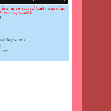
ื่นเด็ดขาดควรตรวจสอบให้แย่ชัดก่อนการโอน
ี่ยงต่อการถูกหลอกได้
่
 จำกัด (มหาชน)
า
il.com