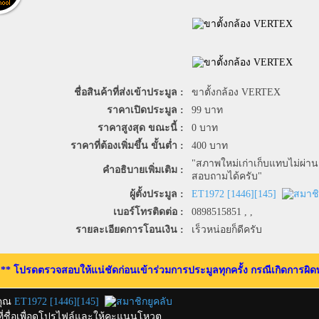
ชื่อสินค้าที่ส่งเข้าประมูล :
ขาตั้งกล้อง VERTEX
ราคาเปิดประมูล :
99
บาท
ราคาสูงสุด ขณะนี้ :
0
บาท
ราคาที่ต้องเพิ่มขึ้น ขั้นต่ำ :
400
บาท
"สภาพใหม่เก่าเก็บแทบไม่ผ่า
คำอธิบายเพิ่มเติม :
สอบถามได้ครับ"
ผู้ตั้งประมูล :
ET1972
[
1446
][
145
]
เบอร์โทรติดต่อ :
0898515851 , ,
รายละเอียดการโอนเงิน :
เร็วหน่อยก็ดีครับ
** โปรดตรวจสอบให้แน่ชัดก่อนเข้าร่วมการประมูลทุกครั้ง กรณีเกิดการผิดพ
คุณ
ET1972
[
1446
][
145
]
กที่ชื่อเพื่อดูโปรไฟล์และให้คะแนนโหวต