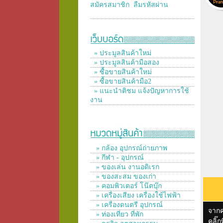
สมัครสมาชิก
ลืมรหัสผ่าน
» ประมูลสินค้าใหม่
» ประมูลสินค้ามือสอง
» ซื้อขายสินค้าใหม่
» ซื้อขายสินค้ามือ2
» แนะนำติชม แจ้งปัญหาการใช้
งาน
» กล้อง อุปกรณ์ถ่ายภาพ
» กีฬา - อุปกรณ์
» ของเล่น งานอดิเรก
» ของสะสม ของเก่า
» คอมพิวเตอร์ โน๊ตบุ๊ก
» เครื่องเสียง เครื่องใช้ไฟฟ้า
» เครื่องดนตรี อุปกรณ์
จาก
» ท่องเที่ยว ที่พัก
คลิ๊