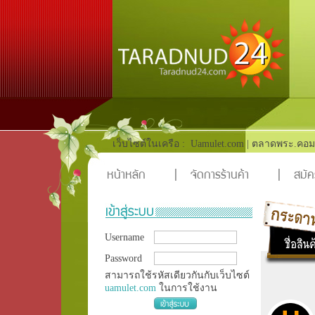
เว็บไซต์ในเครือ :
Uamulet.com
|
ตลาดพระ.คอม
หน้าหลัก
|
จัดการร้านค้า
|
สมัค
Username
Password
สามารถใช้รหัสเดียวกันกับเว็บไซต์
uamulet.com
ในการใช้งาน