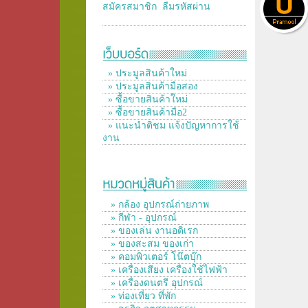
สมัครสมาชิก
ลืมรหัสผ่าน
» ประมูลสินค้าใหม่
» ประมูลสินค้ามือสอง
» ซื้อขายสินค้าใหม่
» ซื้อขายสินค้ามือ2
» แนะนำติชม แจ้งปัญหาการใช้
งาน
» กล้อง อุปกรณ์ถ่ายภาพ
» กีฬา - อุปกรณ์
» ของเล่น งานอดิเรก
» ของสะสม ของเก่า
» คอมพิวเตอร์ โน๊ตบุ๊ก
» เครื่องเสียง เครื่องใช้ไฟฟ้า
» เครื่องดนตรี อุปกรณ์
» ท่องเที่ยว ที่พัก