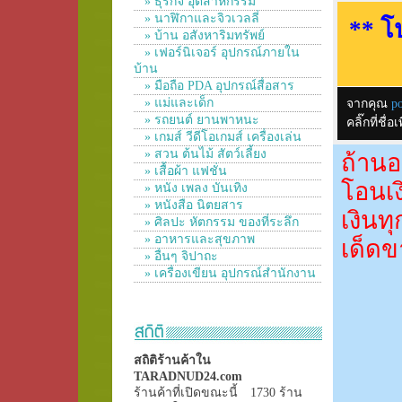
» ธุรกิจ อุตสาหกรรม
» นาฬิกาและจิวเวลลี่
** โ
» บ้าน อสังหาริมทรัพย์
» เฟอร์นิเจอร์ อุปกรณ์ภายใน
บ้าน
» มือถือ PDA อุปกรณ์สื่อสาร
» แม่และเด็ก
จากคุณ
p
» รถยนต์ ยานพาหนะ
คลิ๊กที่ช
» เกมส์ วีดีโอเกมส์ เครื่องเล่น
» สวน ต้นไม้ สัตว์เลี้ยง
ถ้านอ
» เสื้อผ้า แฟชั่น
โอนเง
» หนัง เพลง บันเทิง
» หนังสือ นิตยสาร
เงินท
» ศิลปะ หัตกรรม ของที่ระลึก
» อาหารและสุขภาพ
เด็ดข
» อื่นๆ จิปาถะ
» เครื่องเขียน อุปกรณ์สำนักงาน
สถิติร้านค้าใน
TARADNUD24.com
ร้านค้าที่เปิดขณะนี้
1730 ร้าน