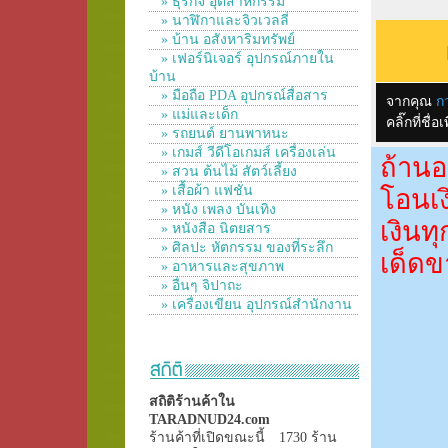
» ธุรกิจ อุตสาหกรรม
» นาฬิกาและจิวเวลลี่
» บ้าน อสังหาริมทรัพย์
» เฟอร์นิเจอร์ อุปกรณ์ภายใน
บ้าน
» มือถือ PDA อุปกรณ์สื่อสาร
จากคุณ
ก
» แม่และเด็ก
คลิ๊กที่ช
» รถยนต์ ยานพาหนะ
» เกมส์ วีดีโอเกมส์ เครื่องเล่น
ถ้านอ
» สวน ต้นไม้ สัตว์เลี้ยง
» เสื้อผ้า แฟชั่น
โอนเง
» หนัง เพลง บันเทิง
เงินท
» หนังสือ นิตยสาร
» ศิลปะ หัตกรรม ของที่ระลึก
เด็ดข
» อาหารและสุขภาพ
» อื่นๆ จิปาถะ
» เครื่องเขียน อุปกรณ์สำนักงาน
สถิติร้านค้าใน
TARADNUD24.com
ร้านค้าที่เปิดขณะนี้
1730 ร้าน