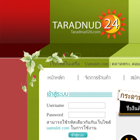
เว็บไซต์ในเครือ :
Uamulet.com
|
ตลาดพระ.คอม
หน้าหลัก
|
จัดการร้านค้า
|
สมัค
Username
Password
สามารถใช้รหัสเดียวกันกับเว็บไซต์
uamulet.com
ในการใช้งาน