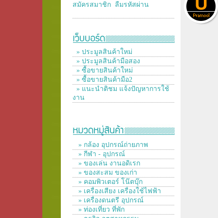
สมัครสมาชิก
ลืมรหัสผ่าน
» ประมูลสินค้าใหม่
» ประมูลสินค้ามือสอง
» ซื้อขายสินค้าใหม่
» ซื้อขายสินค้ามือ2
» แนะนำติชม แจ้งปัญหาการใช้
งาน
» กล้อง อุปกรณ์ถ่ายภาพ
» กีฬา - อุปกรณ์
» ของเล่น งานอดิเรก
» ของสะสม ของเก่า
» คอมพิวเตอร์ โน๊ตบุ๊ก
» เครื่องเสียง เครื่องใช้ไฟฟ้า
» เครื่องดนตรี อุปกรณ์
» ท่องเที่ยว ที่พัก