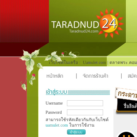
เว็บไซต์ในเครือ :
Uamulet.com
|
ตลาดพระ.คอม
หน้าหลัก
|
จัดการร้านค้า
|
สมัค
Username
Password
สามารถใช้รหัสเดียวกันกับเว็บไซต์
uamulet.com
ในการใช้งาน