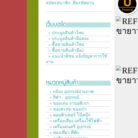
สมัครสมาชิก
ลืมรหัสผ่าน
» ประมูลสินค้าใหม่
» ประมูลสินค้ามือสอง
» ซื้อขายสินค้าใหม่
» ซื้อขายสินค้ามือ2
» แนะนำติชม แจ้งปัญหาการใช้
งาน
» กล้อง อุปกรณ์ถ่ายภาพ
» กีฬา - อุปกรณ์
» ของเล่น งานอดิเรก
» ของสะสม ของเก่า
» คอมพิวเตอร์ โน๊ตบุ๊ก
» เครื่องเสียง เครื่องใช้ไฟฟ้า
» เครื่องดนตรี อุปกรณ์
» ท่องเที่ยว ที่พัก