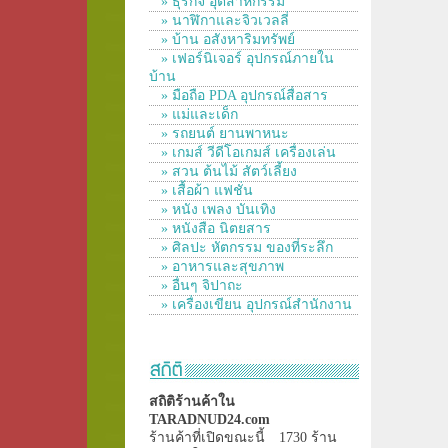
» ธุรกิจ อุตสาหกรรม
» นาฬิกาและจิวเวลลี่
» บ้าน อสังหาริมทรัพย์
» เฟอร์นิเจอร์ อุปกรณ์ภายใน
บ้าน
» มือถือ PDA อุปกรณ์สื่อสาร
» แม่และเด็ก
» รถยนต์ ยานพาหนะ
» เกมส์ วีดีโอเกมส์ เครื่องเล่น
» สวน ต้นไม้ สัตว์เลี้ยง
» เสื้อผ้า แฟชั่น
» หนัง เพลง บันเทิง
» หนังสือ นิตยสาร
» ศิลปะ หัตกรรม ของที่ระลึก
» อาหารและสุขภาพ
» อื่นๆ จิปาถะ
» เครื่องเขียน อุปกรณ์สำนักงาน
สถิติร้านค้าใน
TARADNUD24.com
ร้านค้าที่เปิดขณะนี้
1730 ร้าน