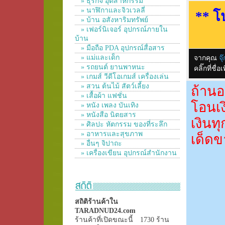
» ธุรกิจ อุตสาหกรรม
» นาฬิกาและจิวเวลลี่
** โ
» บ้าน อสังหาริมทรัพย์
» เฟอร์นิเจอร์ อุปกรณ์ภายใน
บ้าน
» มือถือ PDA อุปกรณ์สื่อสาร
» แม่และเด็ก
จากคุณ
จุ
» รถยนต์ ยานพาหนะ
คลิ๊กที่ช
» เกมส์ วีดีโอเกมส์ เครื่องเล่น
» สวน ต้นไม้ สัตว์เลี้ยง
ถ้านอ
» เสื้อผ้า แฟชั่น
โอนเง
» หนัง เพลง บันเทิง
» หนังสือ นิตยสาร
เงินท
» ศิลปะ หัตกรรม ของที่ระลึก
» อาหารและสุขภาพ
เด็ดข
» อื่นๆ จิปาถะ
» เครื่องเขียน อุปกรณ์สำนักงาน
สถิติร้านค้าใน
TARADNUD24.com
ร้านค้าที่เปิดขณะนี้
1730 ร้าน