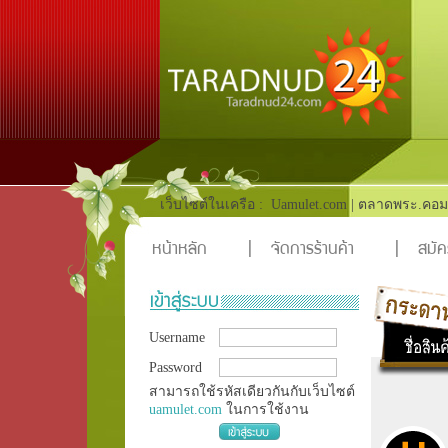
เว็บไซต์ในเครือ :
Uamulet.com
|
ตลาดพระ.คอม
หน้าหลัก
|
จัดการร้านค้า
|
สมัค
Username
Password
สามารถใช้รหัสเดียวกันกับเว็บไซต์
uamulet.com
ในการใช้งาน