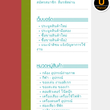
สมัครสมาชิก
ลืมรหัสผ่าน
» ประมูลสินค้าใหม่
» ประมูลสินค้ามือสอง
» ซื้อขายสินค้าใหม่
» ซื้อขายสินค้ามือ2
» แนะนำติชม แจ้งปัญหาการใช้
งาน
» กล้อง อุปกรณ์ถ่ายภาพ
» กีฬา - อุปกรณ์
» ของเล่น งานอดิเรก
» ของสะสม ของเก่า
» คอมพิวเตอร์ โน๊ตบุ๊ก
» เครื่องเสียง เครื่องใช้ไฟฟ้า
» เครื่องดนตรี อุปกรณ์
» ท่องเที่ยว ที่พัก