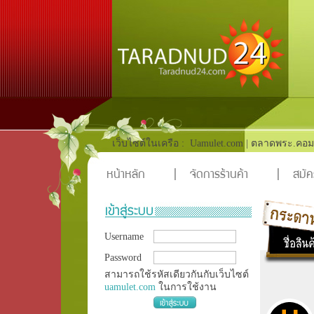
เว็บไซต์ในเครือ :
Uamulet.com
|
ตลาดพระ.คอม
หน้าหลัก
|
จัดการร้านค้า
|
สมัค
Username
Password
สามารถใช้รหัสเดียวกันกับเว็บไซต์
uamulet.com
ในการใช้งาน