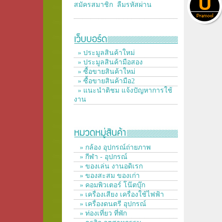
สมัครสมาชิก
ลืมรหัสผ่าน
» ประมูลสินค้าใหม่
» ประมูลสินค้ามือสอง
» ซื้อขายสินค้าใหม่
» ซื้อขายสินค้ามือ2
» แนะนำติชม แจ้งปัญหาการใช้
งาน
» กล้อง อุปกรณ์ถ่ายภาพ
» กีฬา - อุปกรณ์
» ของเล่น งานอดิเรก
» ของสะสม ของเก่า
» คอมพิวเตอร์ โน๊ตบุ๊ก
» เครื่องเสียง เครื่องใช้ไฟฟ้า
» เครื่องดนตรี อุปกรณ์
» ท่องเที่ยว ที่พัก