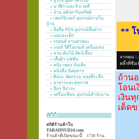
» ธุรกิจ อุตสาหกรรม
» นาฬิกาและจิวเวลลี่
» บ้าน อสังหาริมทรัพย์
» เฟอร์นิเจอร์ อุปกรณ์ภายใน
บ้าน
** โ
» มือถือ PDA อุปกรณ์สื่อสาร
» แม่และเด็ก
» รถยนต์ ยานพาหนะ
» เกมส์ วีดีโอเกมส์ เครื่องเล่น
» สวน ต้นไม้ สัตว์เลี้ยง
จากคุณ
L
» เสื้อผ้า แฟชั่น
คลิ๊กที่ช
» หนัง เพลง บันเทิง
» หนังสือ นิตยสาร
ถ้านอ
» ศิลปะ หัตกรรม ของที่ระลึก
» อาหารและสุขภาพ
โอนเง
» อื่นๆ จิปาถะ
» เครื่องเขียน อุปกรณ์สำนักงาน
เงินท
เด็ดข
สถิติร้านค้าใน
TARADNUD24.com
ร้านค้าที่เปิดขณะนี้
1730 ร้าน