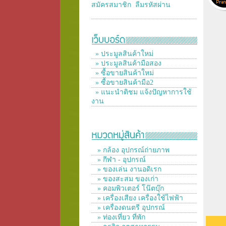
สมัครสมาชิก
ลืมรหัสผ่าน
» ประมูลสินค้าใหม่
» ประมูลสินค้ามือสอง
» ซื้อขายสินค้าใหม่
» ซื้อขายสินค้ามือ2
» แนะนำติชม แจ้งปัญหาการใช้
งาน
» กล้อง อุปกรณ์ถ่ายภาพ
» กีฬา - อุปกรณ์
» ของเล่น งานอดิเรก
» ของสะสม ของเก่า
» คอมพิวเตอร์ โน๊ตบุ๊ก
» เครื่องเสียง เครื่องใช้ไฟฟ้า
» เครื่องดนตรี อุปกรณ์
» ท่องเที่ยว ที่พัก