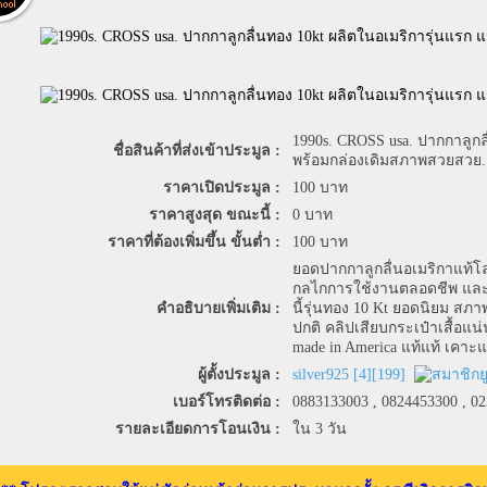
1990s. CROSS usa. ปากกาลูกล
ชื่อสินค้าที่ส่งเข้าประมูล :
พร้อมกล่องเดิมสภาพสวยสวย.
ราคาเปิดประมูล :
100
บาท
ราคาสูงสุด ขณะนี้ :
0
บาท
ราคาที่ต้องเพิ่มขึ้น ขั้นต่ำ :
100
บาท
ยอดปากกาลูกลื่นอเมริกาแท้โล
กลไกการใช้งานตลอดชีพ และมีผ
คำอธิบายเพิ่มเติม :
นี้รุ่นทอง 10 Kt ยอดนิยม 
ปกติ คลิปเสียบกระเป๋าเสื้อแน
made in America แท้แท้ เคาะแ
ผู้ตั้งประมูล :
silver925
[
4
][
199
]
เบอร์โทรติดต่อ :
0883133003 , 0824453300 , 0
รายละเอียดการโอนเงิน :
ใน 3 วัน