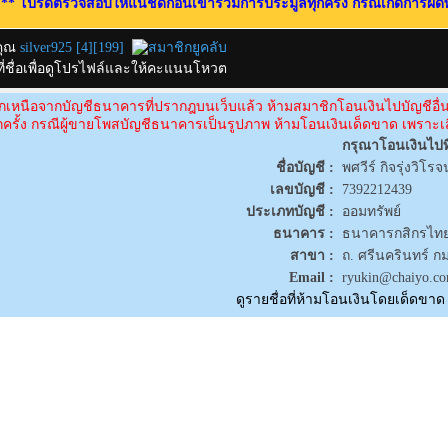
** โปรดตรวจสอบให้แน่ชัดก่อนเข้าร่วมการประมูลทุกครั้ง กรณีเกิดการผิดพ
คุณ
silver925
[
4
][
199
]
กที่ชื่อเพื่อดูโปรไฟล์และให้คะแนนโหวต
กเหนือจากบัญชีธนาคารที่ปรากฎบนเว็บแล้ว ห้ามสมาชิกโอนเงินไปบัญชีอ
ุกครั้ง กรณีผู้ขายโพสบัญชีธนาคารเป็นรูปภาพ ห้ามโอนเงินเด็ดขาด เพราะเส
กรุณาโอนเงินไปที
ชื่อบัญชี :
พศวีร์ กิจรุ่งวิโรจน
เลขบัญชี :
7392212439
ประเภทบัญชี :
ออมทรัพย์
ธนาคาร :
ธนาคารกสิกรไทย
สาขา :
ถ. ศรีนครินทร์ ก
Email :
ryukin@chaiyo.c
ดูรายชื่อที่ห้ามโอนเงินโดยเด็ดขาด