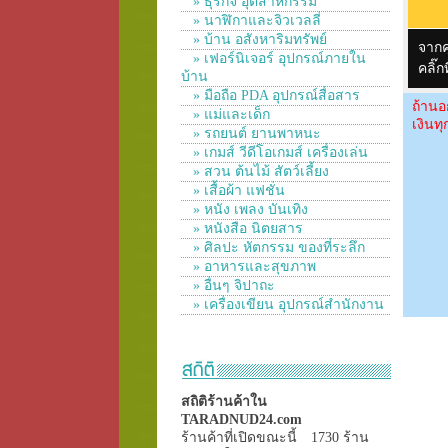
» ธุรกิจ อุตสาหกรรม
» นาฬิกาและจิวเวลลี่
» บ้าน อสังหาริมทรัพย์
จาก
» เฟอร์นิเจอร์ อุปกรณ์ภายใน
คลิ๊
บ้าน
» มือถือ PDA อุปกรณ์สื่อสาร
ถ้านอ
» แม่และเด็ก
เงินท
» รถยนต์ ยานพาหนะ
» เกมส์ วีดีโอเกมส์ เครื่องเล่น
» สวน ต้นไม้ สัตว์เลี้ยง
» เสื้อผ้า แฟชั่น
» หนัง เพลง บันเทิง
» หนังสือ นิตยสาร
» ศิลปะ หัตกรรม ของที่ระลึก
» อาหารและสุขภาพ
» อื่นๆ จิปาถะ
» เครื่องเขียน อุปกรณ์สำนักงาน
สถิติร้านค้าใน
TARADNUD24.com
ร้านค้าที่เปิดขณะนี้
1730 ร้าน