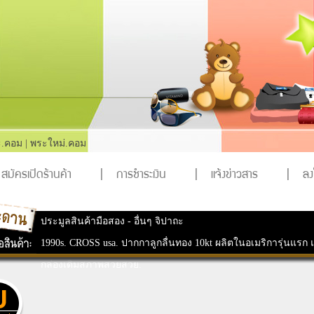
.คอม
|
พระใหม่.คอม
สมัครเปิดร้านค้า
|
การชำระเงิน
|
แจ้งข่าวสาร
|
ล
ประมูลสินค้ามือสอง
-
อื่นๆ จิปาถะ
1990s. CROSS usa. ปากกาลูกลื่นทอง 10kt ผลิตในอเมริการุ่นแรก
กล่องเดิมสภาพสวยสวย.