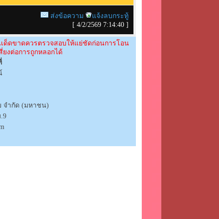
ส่งข้อความ
แจ้งลบกระทู้
[
4/2/2569 7:14:40
]
ื่นเด็ดขาดควรตรวจสอบให้แย่ชัดก่อนการโอน
ี่ยงต่อการถูกหลอกได้
่
์
 จำกัด (มหาชน)
ม.9
om