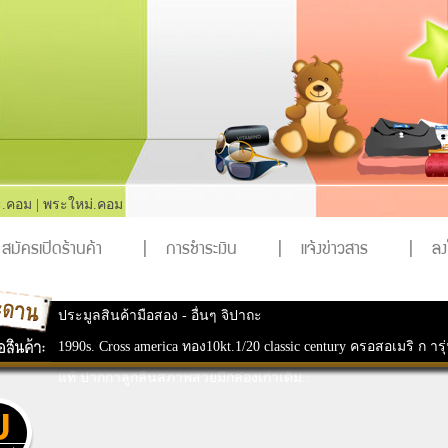
.คอม
|
พระใหม่.คอม
สมัครเปิดร้านค้า
|
การชำระเงิน
|
แจ้งข่าวสาร
|
ล
ประมูลสินค้ามือสอง
-
อื่นๆ จิปาถะ
1990s. Cross america ทอง10kt.1/20 classic century ครอสอเมริ ก าร
แท้ ปากกาลูกลื่นสภาพสวยมีกล่องเก่าเดิม..