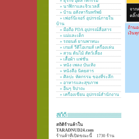
» ธุรกิจ อุตสาหกรรม
» นาฬิกาและจิวเวลลี่
จาก
» บ้าน อสังหาริมทรัพย์
คลิ๊
» เฟอร์นิเจอร์ อุปกรณ์ภายใน
บ้าน
ถ้านอ
» มือถือ PDA อุปกรณ์สื่อสาร
เงินท
» แม่และเด็ก
» รถยนต์ ยานพาหนะ
» เกมส์ วีดีโอเกมส์ เครื่องเล่น
» สวน ต้นไม้ สัตว์เลี้ยง
» เสื้อผ้า แฟชั่น
» หนัง เพลง บันเทิง
» หนังสือ นิตยสาร
» ศิลปะ หัตกรรม ของที่ระลึก
» อาหารและสุขภาพ
» อื่นๆ จิปาถะ
» เครื่องเขียน อุปกรณ์สำนักงาน
สถิติร้านค้าใน
TARADNUD24.com
ร้านค้าที่เปิดขณะนี้
1730 ร้าน