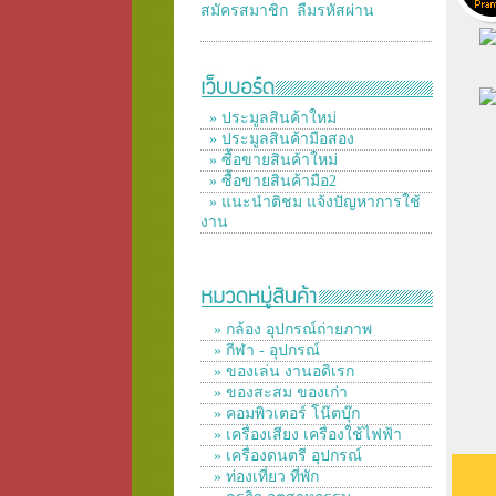
สมัครสมาชิก
ลืมรหัสผ่าน
» ประมูลสินค้าใหม่
» ประมูลสินค้ามือสอง
» ซื้อขายสินค้าใหม่
» ซื้อขายสินค้ามือ2
» แนะนำติชม แจ้งปัญหาการใช้
งาน
» กล้อง อุปกรณ์ถ่ายภาพ
» กีฬา - อุปกรณ์
» ของเล่น งานอดิเรก
» ของสะสม ของเก่า
» คอมพิวเตอร์ โน๊ตบุ๊ก
» เครื่องเสียง เครื่องใช้ไฟฟ้า
» เครื่องดนตรี อุปกรณ์
» ท่องเที่ยว ที่พัก