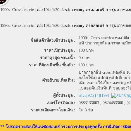
1990s. Cross america ทอง10kt.
ชื่อสินค้าที่ส่งเข้าประมูล :
แท้ ปากกาลูกลื่นสภาพสวยมีกล่
ราคาเปิดประมูล :
100
บาท
ราคาสูงสุด ขณะนี้ :
0
บาท
ราคาที่ต้องเพิ่มขึ้น ขั้นต่ำ :
100
บาท
ปากกาลูกลื่น cross..ทองหุ้ม
กลไกใช้งานปกติ คลิปเสียบกระ
คำอธิบายเพิ่มเติม :
เดิม เหมาะให้เป็นของขวัญ หรื
..ปลอมคืนเงินทันที.ชอบลองให
ผู้ตั้งประมูล :
silver925
[
4
][
199
]
เบอร์โทรติดต่อ :
0883133003 , 0824453300 , 0
รายละเอียดการโอนเงิน :
ใน 3 วัน
** โปรดตรวจสอบให้แน่ชัดก่อนเข้าร่วมการประมูลทุกครั้ง กรณีเกิดการผิดพ