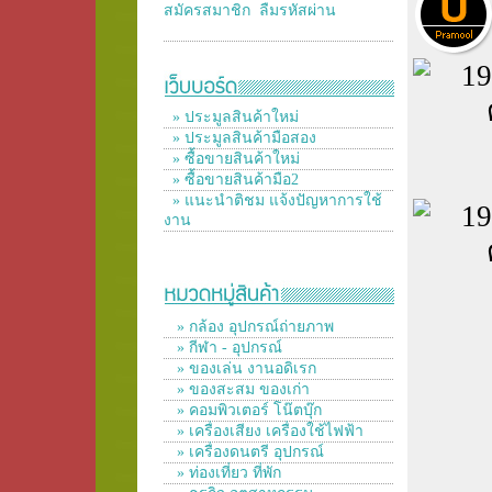
สมัครสมาชิก
ลืมรหัสผ่าน
» ประมูลสินค้าใหม่
» ประมูลสินค้ามือสอง
» ซื้อขายสินค้าใหม่
» ซื้อขายสินค้ามือ2
» แนะนำติชม แจ้งปัญหาการใช้
งาน
» กล้อง อุปกรณ์ถ่ายภาพ
» กีฬา - อุปกรณ์
» ของเล่น งานอดิเรก
» ของสะสม ของเก่า
» คอมพิวเตอร์ โน๊ตบุ๊ก
» เครื่องเสียง เครื่องใช้ไฟฟ้า
» เครื่องดนตรี อุปกรณ์
» ท่องเที่ยว ที่พัก