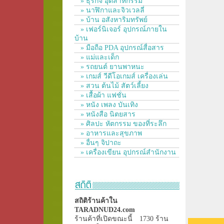
» ธุรกิจ อุตสาหกรรม
» นาฬิกาและจิวเวลลี่
» บ้าน อสังหาริมทรัพย์
» เฟอร์นิเจอร์ อุปกรณ์ภายใน
บ้าน
» มือถือ PDA อุปกรณ์สื่อสาร
» แม่และเด็ก
» รถยนต์ ยานพาหนะ
» เกมส์ วีดีโอเกมส์ เครื่องเล่น
» สวน ต้นไม้ สัตว์เลี้ยง
» เสื้อผ้า แฟชั่น
» หนัง เพลง บันเทิง
» หนังสือ นิตยสาร
» ศิลปะ หัตกรรม ของที่ระลึก
» อาหารและสุขภาพ
» อื่นๆ จิปาถะ
» เครื่องเขียน อุปกรณ์สำนักงาน
สถิติร้านค้าใน
TARADNUD24.com
ร้านค้าที่เปิดขณะนี้
1730 ร้าน