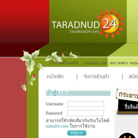
เว็บไซต์ในเครือ :
Uamulet.com
|
ตลาดพระ.คอม
หน้าหลัก
|
จัดการร้านค้า
|
สมัค
Username
Password
สามารถใช้รหัสเดียวกันกับเว็บไซต์
uamulet.com
ในการใช้งาน