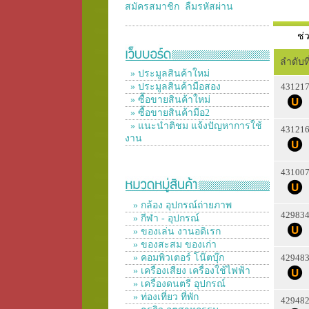
สมัครสมาชิก
ลืมรหัสผ่าน
ช่
ลำดับที
» ประมูลสินค้าใหม่
» ประมูลสินค้ามือสอง
43121
» ซื้อขายสินค้าใหม่
» ซื้อขายสินค้ามือ2
» แนะนำติชม แจ้งปัญหาการใช้
43121
งาน
43100
» กล้อง อุปกรณ์ถ่ายภาพ
42983
» กีฬา - อุปกรณ์
» ของเล่น งานอดิเรก
» ของสะสม ของเก่า
» คอมพิวเตอร์ โน๊ตบุ๊ก
42948
» เครื่องเสียง เครื่องใช้ไฟฟ้า
» เครื่องดนตรี อุปกรณ์
» ท่องเที่ยว ที่พัก
42948