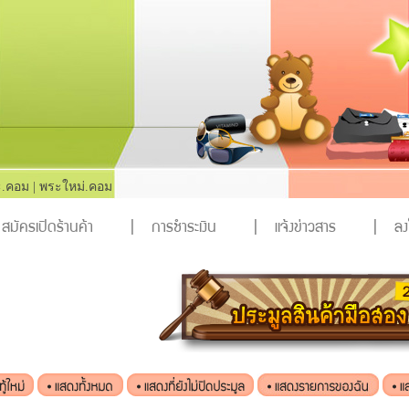
.คอม
|
พระใหม่.คอม
สมัครเปิดร้านค้า
|
การชำระเงิน
|
แจ้งข่าวสาร
|
ล