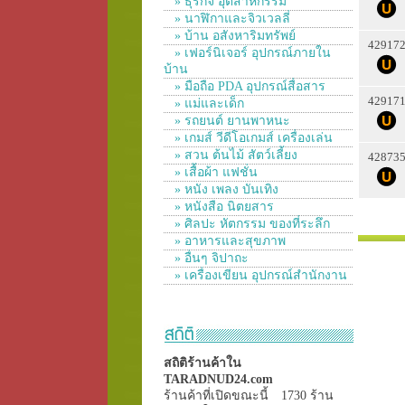
» ธุรกิจ อุตสาหกรรม
» นาฬิกาและจิวเวลลี่
» บ้าน อสังหาริมทรัพย์
42917
» เฟอร์นิเจอร์ อุปกรณ์ภายใน
บ้าน
» มือถือ PDA อุปกรณ์สื่อสาร
42917
» แม่และเด็ก
» รถยนต์ ยานพาหนะ
» เกมส์ วีดีโอเกมส์ เครื่องเล่น
» สวน ต้นไม้ สัตว์เลี้ยง
42873
» เสื้อผ้า แฟชั่น
» หนัง เพลง บันเทิง
» หนังสือ นิตยสาร
» ศิลปะ หัตกรรม ของที่ระลึก
» อาหารและสุขภาพ
» อื่นๆ จิปาถะ
» เครื่องเขียน อุปกรณ์สำนักงาน
สถิติร้านค้าใน
TARADNUD24.com
ร้านค้าที่เปิดขณะนี้
1730 ร้าน