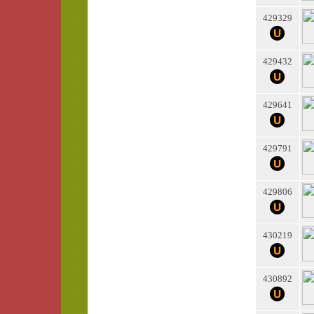
429329
429432
429641
429791
429806
430219
430892