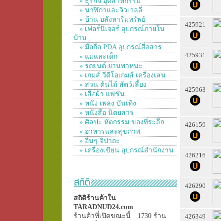
» ธุรกิจ อุตสาหกรรม
» นาฬิกาและจิวเวลลี่
» บ้าน อสังหาริมทรัพย์
425921
» เฟอร์นิเจอร์ อุปกรณ์ภายใน
บ้าน
» มือถือ PDA อุปกรณ์สื่อสาร
425931
» แม่และเด็ก
» รถยนต์ ยานพาหนะ
» เกมส์ วีดีโอเกมส์ เครื่องเล่น
» สวน ต้นไม้ สัตว์เลี้ยง
425963
» เสื้อผ้า แฟชั่น
» หนัง เพลง บันเทิง
» หนังสือ นิตยสาร
» ศิลปะ หัตกรรม ของที่ระลึก
426159
» อาหารและสุขภาพ
» อื่นๆ จิปาถะ
» เครื่องเขียน อุปกรณ์สำนักงาน
426216
426290
สถิติร้านค้าใน
TARADNUD24.com
ร้านค้าที่เปิดขณะนี้
1730 ร้าน
426349