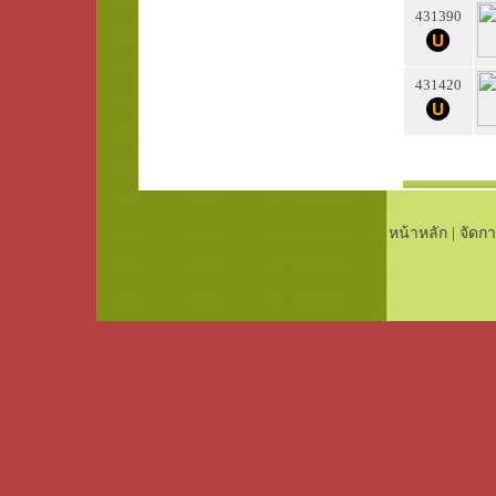
431390
431420
หน้าหลัก
|
จัดกา