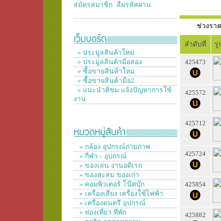
สมัครสมาชิก
ลืมรหัสผ่าน
ช่วงร
ลำดับที่
ร
» ประมูลสินค้าใหม่
» ประมูลสินค้ามือสอง
425473
» ซื้อขายสินค้าใหม่
» ซื้อขายสินค้ามือ2
» แนะนำติชม แจ้งปัญหาการใช้
425572
งาน
425712
» กล้อง อุปกรณ์ถ่ายภาพ
425724
» กีฬา - อุปกรณ์
» ของเล่น งานอดิเรก
» ของสะสม ของเก่า
» คอมพิวเตอร์ โน๊ตบุ๊ก
425854
» เครื่องเสียง เครื่องใช้ไฟฟ้า
» เครื่องดนตรี อุปกรณ์
» ท่องเที่ยว ที่พัก
425882