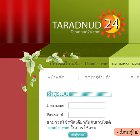
เว็บไซต์ในเครือ :
Uamulet.com
|
ตลาดพระ.คอม
หน้าหลัก
|
จัดการร้านค้า
|
สมัค
Username
Password
สามารถใช้รหัสเดียวกันกับเว็บไซต์
uamulet.com
ในการใช้งาน